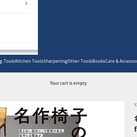
g Tools
Kitchen Tools
Sharpening
Other Tools
Books
Care & Acc
Your cart is empty
Y