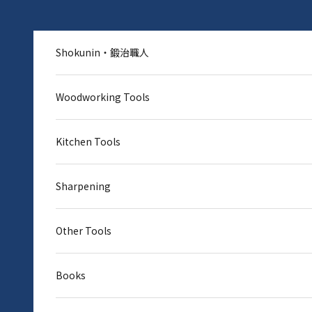
Skip to content
Shokunin・鍛治職人
Woodworking Tools
Kitchen Tools
Sharpening
Other Tools
Books