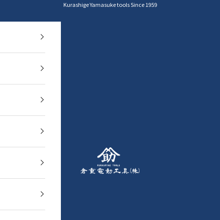
Kurashige Yamasuke tools Since 1959
YAMASUKE KurashigeTools