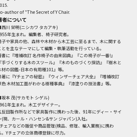
015.
o-author of "The Secret of Y Chair.
著者について
■西川 栄明(ニシカワ タカアキ)
1955年生まれ。編集者、椅子研究者。
椅子や家具の他、森林や木材から木工芸に至るまで、木に関する
ことを主なテーマにして編集・執筆活動を行っている。
著書に『増補改訂 名作椅子の由来図典』『この椅子が一番!』
『手づくりする木のスツール』『木のものづくり探訪』『樹木と
木材の図鑑-日本の有用種101』等。
共著に『Yチェアの秘密』『ウィンザーチェア大全』『増補改訂
原色 木材加工面がわかる樹種事典』『漆塗りの技法書』等。
■坂本 茂(サカモト シゲル)
1961年生まれ。木工デザイナー。
五反田製作所などで家具製作に携わった後、91年にディー・サイ
ン(現、カール・ハンセン&サン ジャパン)入社。
Yチェアなどの販促や商品管理(検品、修理、輸入業務)に携わ
る。Yチェアの立体商標登録に尽力。