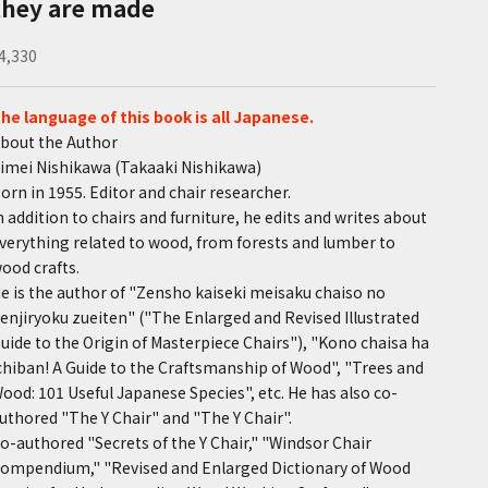
they are made
ale price
4,330
he language of this book is all Japanese.
bout the Author
imei Nishikawa (Takaaki Nishikawa)
orn in 1955. Editor and chair researcher.
n addition to chairs and furniture, he edits and writes about
verything related to wood, from forests and lumber to
ood crafts.
e is the author of "Zensho kaiseki meisaku chaiso no
enjiryoku zueiten" ("The Enlarged and Revised Illustrated
uide to the Origin of Masterpiece Chairs"), "Kono chaisa ha
chiban! A Guide to the Craftsmanship of Wood", "Trees and
ood: 101 Useful Japanese Species", etc. He has also co-
uthored "The Y Chair" and "The Y Chair".
o-authored "Secrets of the Y Chair," "Windsor Chair
ompendium," "Revised and Enlarged Dictionary of Wood