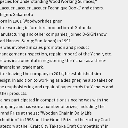
pecies for Understanding Wood Working Surfaces,"
Lacquer Lacquer Lacquer Technique Book," and others.
higeru Sakamoto
orn in 1961. Woodwork designer.
fter working in furniture production at Gotanda
anufacturing and other companies, joined D-SIGN (now
arl Hansen &amp; Sun Japan) in 1991.
e was involved in sales promotion and product
anagement (inspection, repair, import) of the Y chair, etc.
e was instrumental in registering the Y chair as a three-
imensional trademark.
fter leaving the company in 2014, he established sim
esign. In addition to working as a designer, he also takes on
he reupholstering and repair of paper cords for Y chairs and
ther products.
e has participated in competitions since he was with the
ompany and has won a number of prizes, including the
rand Prize at the 1st "Wooden Chair in Daily Life
xhibition" in 1998 and the Grand Prize in the Factory Craft
ategory at the "Craft City Takaoka Craft Competition" in