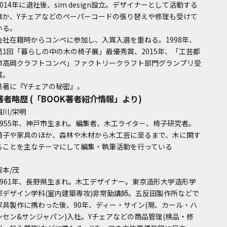
2014年に退社後、sim design設立。デザイナーとして活動する
ほか、Yチェアなどのペーパーコードの張り替えや修理も受けて
いる。
会社在籍時からコンペに参加し、入賞入選を重ねる。1998年、
第1回「暮らしの中の木の椅子展」最優秀賞、2015年、「工芸都
市高岡クラフトコンペ」ファクトリークラフト部門グランプリ受
賞。
共著に『Yチェアの秘密』。
著者略歴 (「BOOK著者紹介情報」より)
西川/栄明
1955年、神戸市生まれ。編集者、木工ライター、椅子研究者。
椅子や家具のほか、森林や木材から木工芸に至るまで、木に関す
ることを主なテーマにして編集・執筆活動を行っている
坂本/茂
1961年、長野県生まれ。木工デザイナー。東京造形大学造形学
部デザイン学科(室内建築専攻)非常勤講師。五反田製作所などで
家具製作に携わった後、90年、ディー・サイン(現、カール・ハ
ンセン&サンジャパン)入社。Yチェアなどの商品管理(検品・修