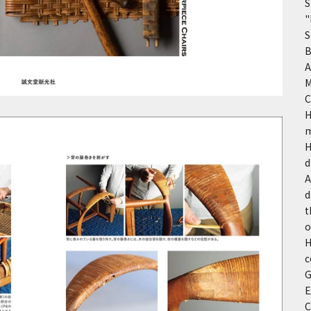
S
"
S
B
A
M
C
H
m
H
d
A
d
t
o
H
c
G
E
C