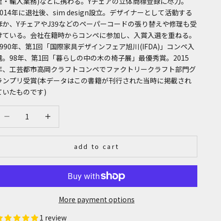
理・輸入業務)などに携わる。Yチェアの立体商標登録に尽力。
2014年に退社後、sim design設立。デザイナーとして活動する
ほか、YチェアやJ39などのペーパーコードの張り替えや修理も受
けている。会社在籍時からコンペに参加し、入賞入選を重ねる。
1990年、第1回「国際家具デザインフェア旭川(IFDA)」コンペ入
選。98年、第1回「暮らしの中の木の椅子展」最優秀賞。2015
年、工芸都市高岡クラフトコンペでファクトリークラフト部門グ
ランプリ受賞(本データはこの書籍が刊行された当時に掲載され
ていたものです)
ecrease quantity
Increase quantity
add to cart
More payment options
1 review