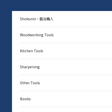
Skip to content
Shokunin・鍛治職人
Woodworking Tools
Kitchen Tools
Sharpening
Other Tools
Books