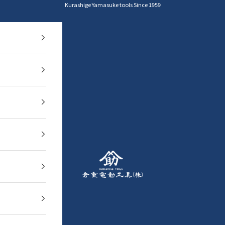
Kurashige Yamasuke tools Since 1959
YAMASUKE KurashigeTools