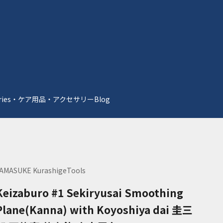
essories・ケア用品・アクセサリー
Blog
AMASUKE KurashigeTools
Keizaburo #1 Sekiryusai Smoothing
Plane(Kanna) with Koyoshiya dai 圭三