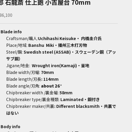
郎 石龍斎 仕上鉋 小吉屋台 70mm
ale price
86,100
 Blade info
Craftsman/職人:
Uchihashi Keisuke・ 内橋圭介氏
Place/地域:
Banshu Miki・播州三木打刃物
Steel/鋼:
Swedish steel
(ASSAB)
・スウェーデン鋼（
アッ
サブ鋼）
Jigane/地金:
Wrought iron(Kamaji)・釜地
Blade width/刃幅:
70mm
Blade length/刃長
: 114mm
Blade angle/
刃角:
about 26
°
Chipbreaker width
/裏金幅:
58mm
Chipbreaker type/裏金種類:
Laminated・鋼付き
Chipbreaker maker/共裏
: Different blacksmith・共裏で
はない
 Body info