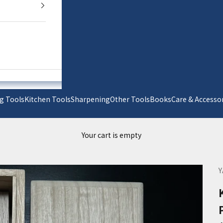
g Tools
Kitchen Tools
Sharpening
Other Tools
Books
Care & Acc
Your cart is empty
Y