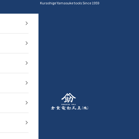
Kurashige Yamasuke tools Since 1959
YAMASUKE KurashigeTools