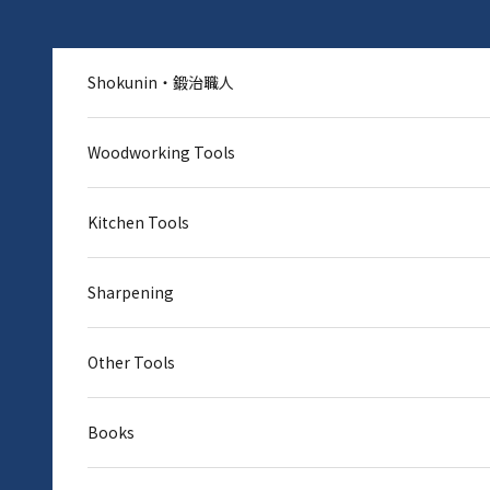
Skip to content
Shokunin・鍛治職人
Woodworking Tools
Kitchen Tools
Sharpening
Other Tools
Books