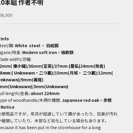
10本組 作者不明
ale price
36,900
 Info
teel/鋼:
White steel ・ 白紙鋼
igane/地金:
Modern soft iron
・極軟鉄
lade width/刃幅:
42mm(
倭小槌
)/36mm(宣英
)/27mm
(是弘
)
24mm(助倉)
18mm
(
Unknown・二つ裏
)/
15mm
(月城・
二つ裏
)
/
12mm
(
Unknown
)
/9mm(義隆)
6mm(
Unknown
)/3mm(
Unknown
)
ull length/全長
: about 224mm
ype of woodhandle/木柄の種類:
Japanese red oak・赤樫
 Notice
未使用品ですが、年月が経過していて錆があったり、包装が汚れ
や破損していたり、木部など劣化している場合もあります。
ecause it has been put in the storehouse for a long