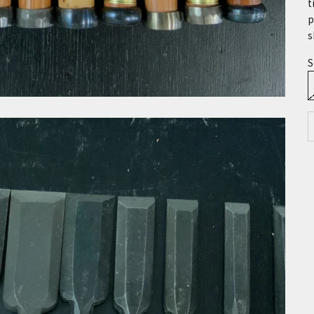
t
p
s
S