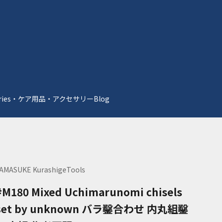
essories・ケア用品・アクセサリー
Blog
AMASUKE KurashigeTools
#M180 Mixed Uchimarunomi chisels
set by unknown バラ鑿合わせ 内丸組鑿