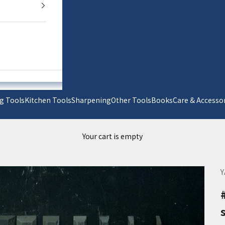
g Tools
Kitchen Tools
Sharpening
Other Tools
Books
Care & Acc
Your cart is empty
Y