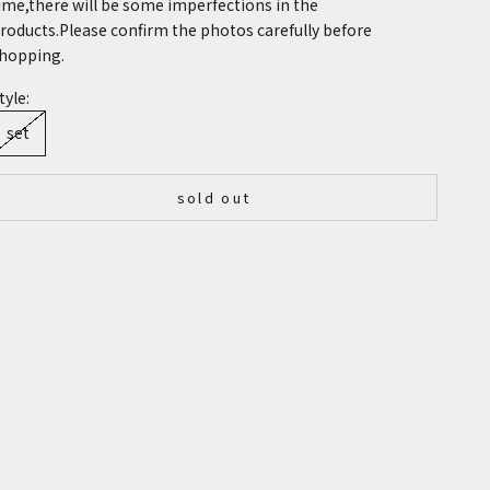
ime,there will be some imperfections in the
roducts.Please confirm the photos carefully before
hopping.
tyle:
set
sold out